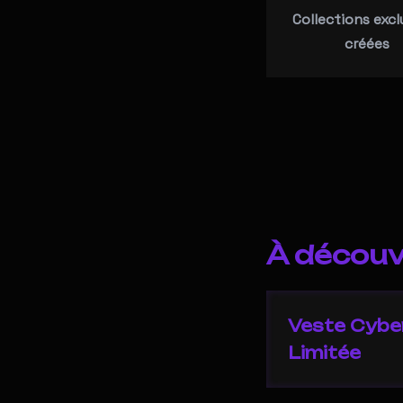
Collections excl
créées
À découvr
Veste Cyber
Limitée