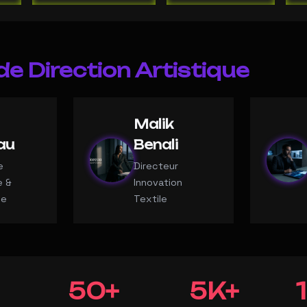
de Direction Artistique
Malik
au
Benali
e
Directeur
e &
Innovation
ce
Textile
50+
5K+